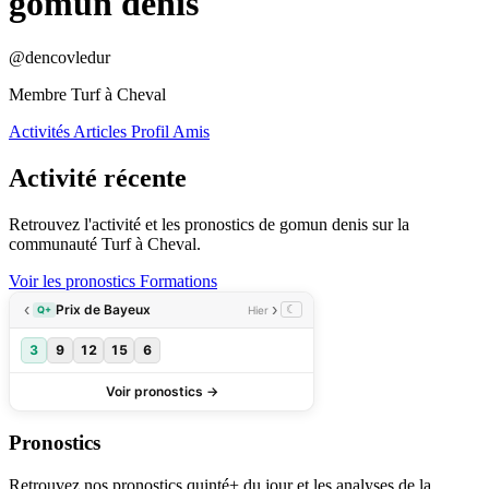
gomun denis
@dencovledur
Membre Turf à Cheval
Activités
Articles
Profil
Amis
Activité récente
Retrouvez l'activité et les pronostics de gomun denis sur la
communauté Turf à Cheval.
Voir les pronostics
Formations
Pronostics
Retrouvez nos pronostics quinté+ du jour et les analyses de la