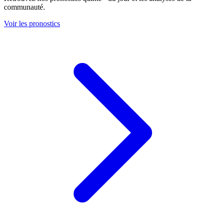
communauté.
Voir les pronostics