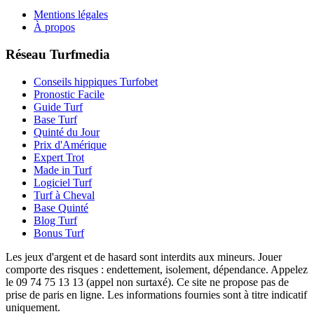
Mentions légales
À propos
Réseau Turfmedia
Conseils hippiques Turfobet
Pronostic Facile
Guide Turf
Base Turf
Quinté du Jour
Prix d'Amérique
Expert Trot
Made in Turf
Logiciel Turf
Turf à Cheval
Base Quinté
Blog Turf
Bonus Turf
Les jeux d'argent et de hasard sont interdits aux mineurs. Jouer
comporte des risques : endettement, isolement, dépendance. Appelez
le 09 74 75 13 13 (appel non surtaxé). Ce site ne propose pas de
prise de paris en ligne. Les informations fournies sont à titre indicatif
uniquement.