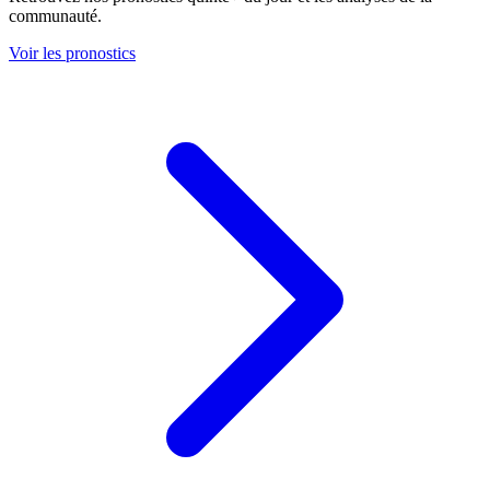
communauté.
Voir les pronostics