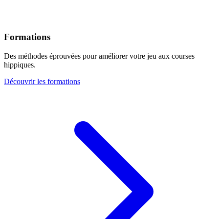
Formations
Des méthodes éprouvées pour améliorer votre jeu aux courses
hippiques.
Découvrir les formations