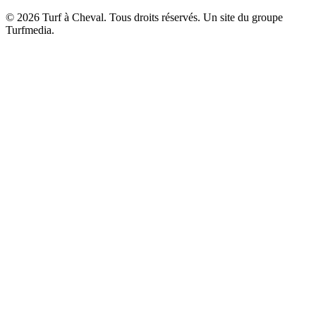
© 2026 Turf à Cheval. Tous droits réservés. Un site du groupe
Turfmedia.