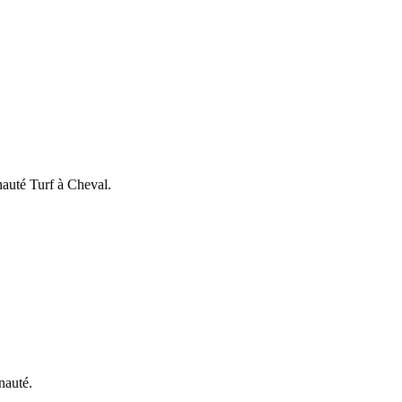
unauté Turf à Cheval.
nauté.