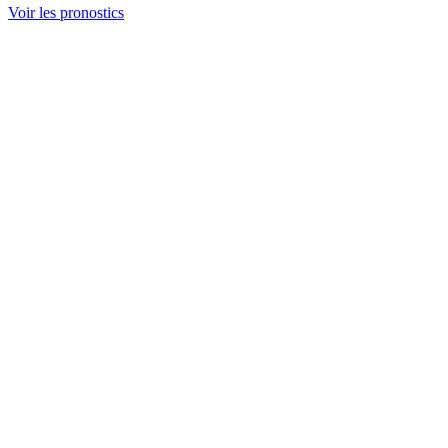
Voir les pronostics