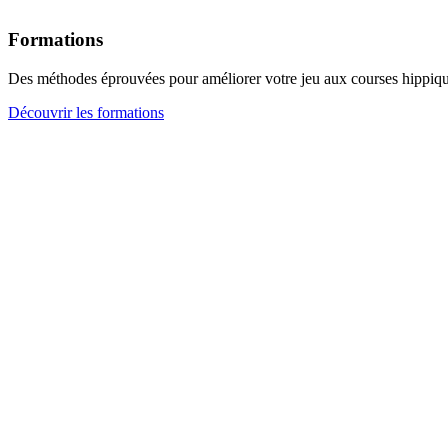
Formations
Des méthodes éprouvées pour améliorer votre jeu aux courses hippiqu
Découvrir les formations