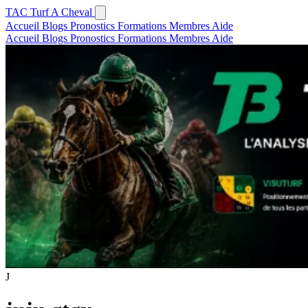
TAC
Turf A Cheval
Accueil
Blogs
Pronostics
Formations
Membres
Aide
Accueil
Blogs
Pronostics
Formations
Membres
Aide
J