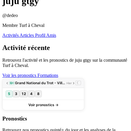
juju gtgy
@dedeo
Membre Turf à Cheval
Activités
Articles
Profil
Amis
Activité récente
Retrouvez l'activité et les pronostics de juju gtgy sur la communauté
Turf à Cheval.
Voir les pronostics
Formations
Pronostics
Retrouvez nos pronostics quinté+ du jour et les analyses de la