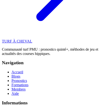
TURF
À CHEVAL
Communauté turf PMU : pronostics quinté+, méthodes de jeu et
actualités des courses hippiques.
Navigation
Accueil
Blogs
Pronostics
Formations
Membres
Aide
Informations