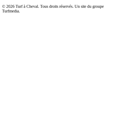
© 2026 Turf à Cheval. Tous droits réservés. Un site du groupe
Turfmedia.