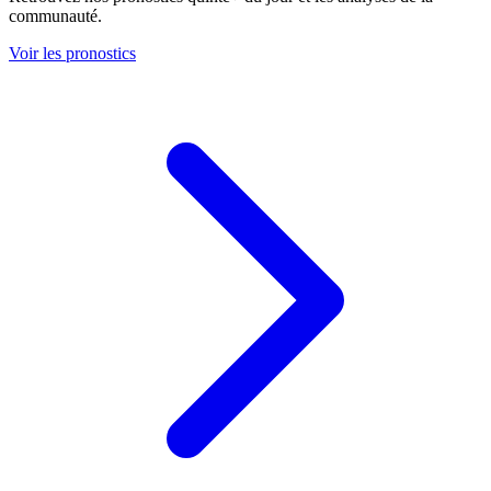
communauté.
Voir les pronostics