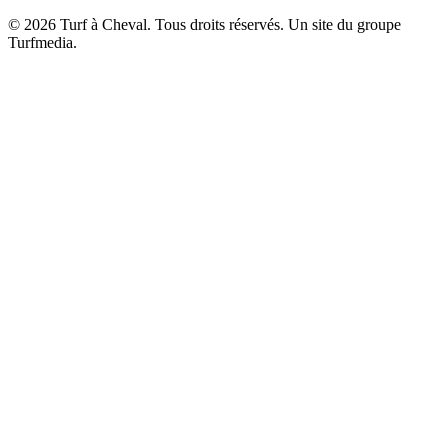
© 2026 Turf à Cheval. Tous droits réservés. Un site du groupe
Turfmedia.