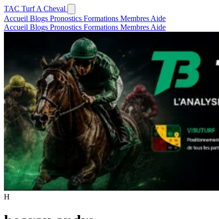
TAC
Turf A Cheval
Accueil
Blogs
Pronostics
Formations
Membres
Aide
Accueil
Blogs
Pronostics
Formations
Membres
Aide
H