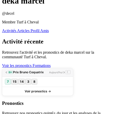
deka marcel
@decel
Membre Turf à Cheval
Activités
Articles
Profil
Amis
Activité récente
Retrouvez l'activité et les pronostics de deka marcel sur la
communauté Turf à Cheval.
Voir les pronostics
Formations
Pronostics
Retrouvez nos pronostics quinté+ du jour et les analyses de la