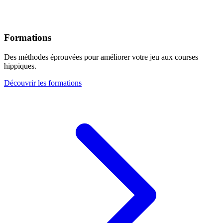
Formations
Des méthodes éprouvées pour améliorer votre jeu aux courses
hippiques.
Découvrir les formations