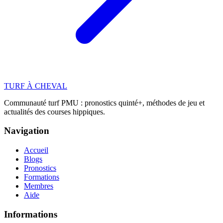
TURF
À CHEVAL
Communauté turf PMU : pronostics quinté+, méthodes de jeu et
actualités des courses hippiques.
Navigation
Accueil
Blogs
Pronostics
Formations
Membres
Aide
Informations