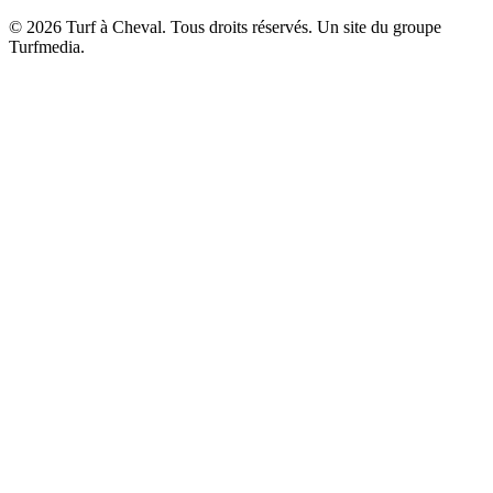
© 2026 Turf à Cheval. Tous droits réservés. Un site du groupe
Turfmedia.