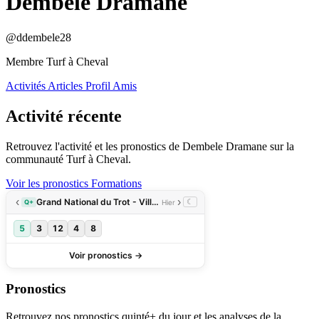
Dembele Dramane
@ddembele28
Membre Turf à Cheval
Activités
Articles
Profil
Amis
Activité récente
Retrouvez l'activité et les pronostics de Dembele Dramane sur la
communauté Turf à Cheval.
Voir les pronostics
Formations
Pronostics
Retrouvez nos pronostics quinté+ du jour et les analyses de la