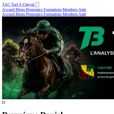
TAC
Turf A Cheval
Accueil
Blogs
Pronostics
Formations
Membres
Aide
Accueil
Blogs
Pronostics
Formations
Membres
Aide
D