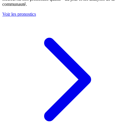
communauté.
Voir les pronostics