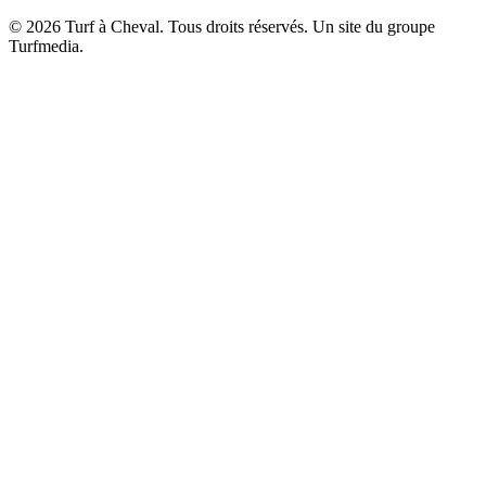
© 2026 Turf à Cheval. Tous droits réservés. Un site du groupe
Turfmedia.