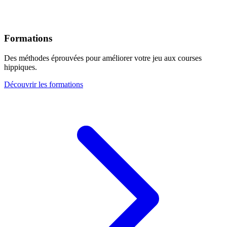
Formations
Des méthodes éprouvées pour améliorer votre jeu aux courses
hippiques.
Découvrir les formations