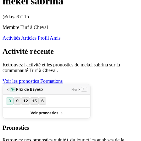
mekel sabrina
@daya97115
Membre Turf à Cheval
Activités
Articles
Profil
Amis
Activité récente
Retrouvez l'activité et les pronostics de mekel sabrina sur la
communauté Turf à Cheval.
Voir les pronostics
Formations
Pronostics
Retrouvez nos pronostics quinté+ du jour et les analyses de la