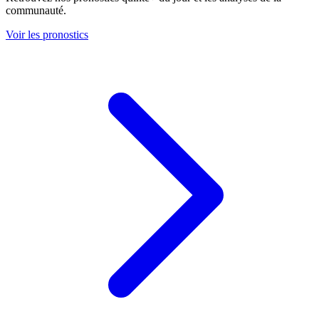
communauté.
Voir les pronostics