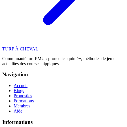
TURF
À CHEVAL
Communauté turf PMU : pronostics quinté+, méthodes de jeu et
actualités des courses hippiques.
Navigation
Accueil
Blogs
Pronostics
Formations
Membres
Aide
Informations