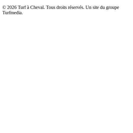
© 2026 Turf à Cheval. Tous droits réservés. Un site du groupe
Turfmedia.