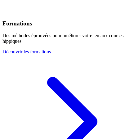
Formations
Des méthodes éprouvées pour améliorer votre jeu aux courses
hippiques.
Découvrir les formations