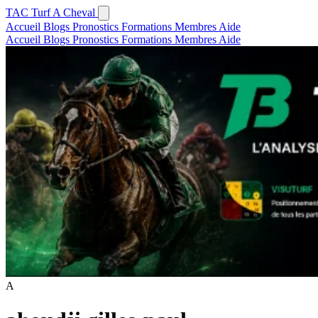
TAC
Turf A Cheval
Accueil
Blogs
Pronostics
Formations
Membres
Aide
Accueil
Blogs
Pronostics
Formations
Membres
Aide
A