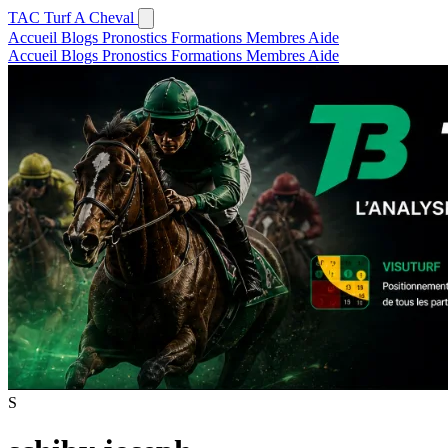
TAC
Turf A Cheval
Accueil
Blogs
Pronostics
Formations
Membres
Aide
Accueil
Blogs
Pronostics
Formations
Membres
Aide
S