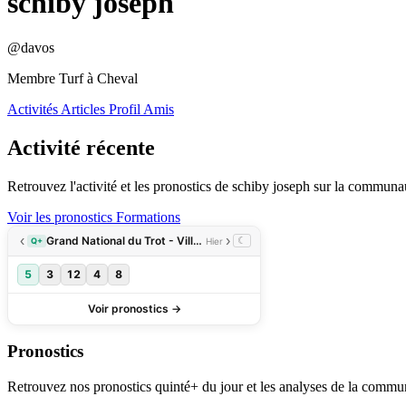
schiby joseph
@davos
Membre Turf à Cheval
Activités
Articles
Profil
Amis
Activité récente
Retrouvez l'activité et les pronostics de schiby joseph sur la communa
Voir les pronostics
Formations
Pronostics
Retrouvez nos pronostics quinté+ du jour et les analyses de la commu