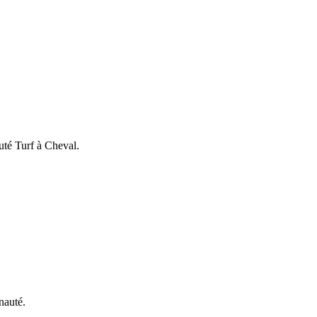
uté Turf à Cheval.
nauté.