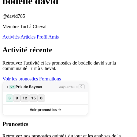
bodelle david
@david785
Membre Turf à Cheval
Activités
Articles
Profil
Amis
Activité récente
Retrouvez l'activité et les pronostics de bodelle david sur la
communauté Turf à Cheval.
Voir les pronostics
Formations
Pronostics
Retrouvez nos pronostics quinté+ du jour et les analyses de la