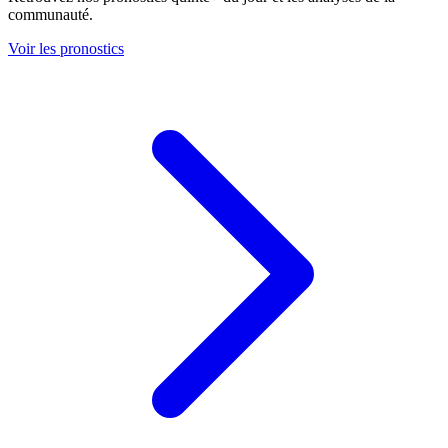
communauté.
Voir les pronostics