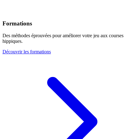
Formations
Des méthodes éprouvées pour améliorer votre jeu aux courses
hippiques.
Découvrir les formations