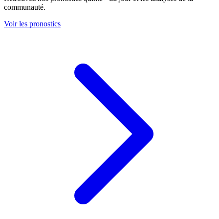
communauté.
Voir les pronostics