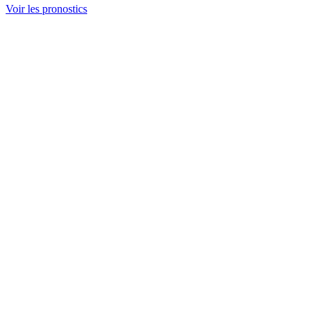
Voir les pronostics