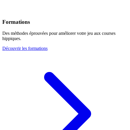
Formations
Des méthodes éprouvées pour améliorer votre jeu aux courses
hippiques.
Découvrir les formations