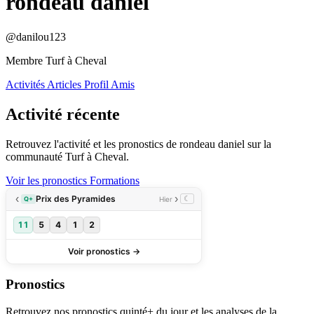
rondeau daniel
@danilou123
Membre Turf à Cheval
Activités
Articles
Profil
Amis
Activité récente
Retrouvez l'activité et les pronostics de rondeau daniel sur la
communauté Turf à Cheval.
Voir les pronostics
Formations
Pronostics
Retrouvez nos pronostics quinté+ du jour et les analyses de la