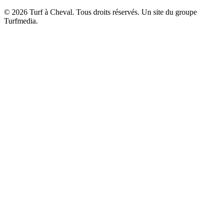
© 2026 Turf à Cheval. Tous droits réservés. Un site du groupe
Turfmedia.