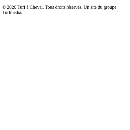
© 2026 Turf à Cheval. Tous droits réservés. Un site du groupe
Turfmedia.