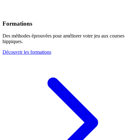
Formations
Des méthodes éprouvées pour améliorer votre jeu aux courses
hippiques.
Découvrir les formations