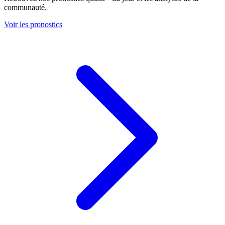
communauté.
Voir les pronostics