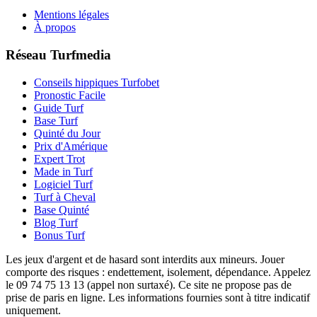
Mentions légales
À propos
Réseau Turfmedia
Conseils hippiques Turfobet
Pronostic Facile
Guide Turf
Base Turf
Quinté du Jour
Prix d'Amérique
Expert Trot
Made in Turf
Logiciel Turf
Turf à Cheval
Base Quinté
Blog Turf
Bonus Turf
Les jeux d'argent et de hasard sont interdits aux mineurs. Jouer
comporte des risques : endettement, isolement, dépendance. Appelez
le 09 74 75 13 13 (appel non surtaxé). Ce site ne propose pas de
prise de paris en ligne. Les informations fournies sont à titre indicatif
uniquement.