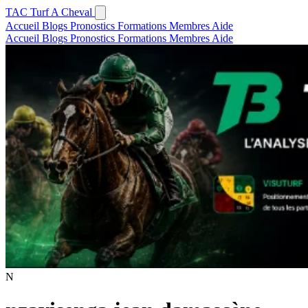
TAC
Turf A Cheval
Accueil
Blogs
Pronostics
Formations
Membres
Aide
Accueil
Blogs
Pronostics
Formations
Membres
Aide
N