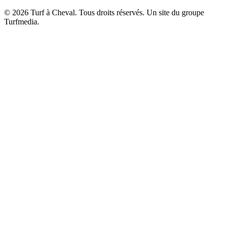
© 2026 Turf à Cheval. Tous droits réservés. Un site du groupe
Turfmedia.