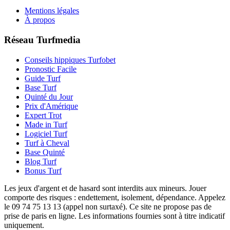
Mentions légales
À propos
Réseau Turfmedia
Conseils hippiques Turfobet
Pronostic Facile
Guide Turf
Base Turf
Quinté du Jour
Prix d'Amérique
Expert Trot
Made in Turf
Logiciel Turf
Turf à Cheval
Base Quinté
Blog Turf
Bonus Turf
Les jeux d'argent et de hasard sont interdits aux mineurs. Jouer
comporte des risques : endettement, isolement, dépendance. Appelez
le 09 74 75 13 13 (appel non surtaxé). Ce site ne propose pas de
prise de paris en ligne. Les informations fournies sont à titre indicatif
uniquement.