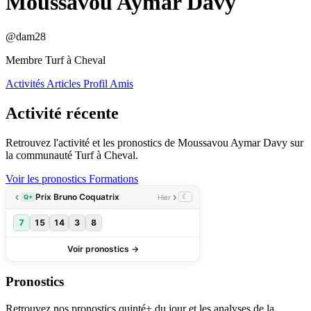
Moussavou Aymar Davy
@dam28
Membre Turf à Cheval
Activités
Articles
Profil
Amis
Activité récente
Retrouvez l'activité et les pronostics de Moussavou Aymar Davy sur
la communauté Turf à Cheval.
Voir les pronostics
Formations
Pronostics
Retrouvez nos pronostics quinté+ du jour et les analyses de la