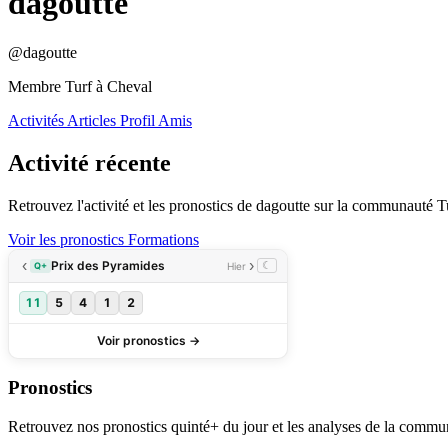
dagoutte
@dagoutte
Membre Turf à Cheval
Activités
Articles
Profil
Amis
Activité récente
Retrouvez l'activité et les pronostics de dagoutte sur la communauté T
Voir les pronostics
Formations
Pronostics
Retrouvez nos pronostics quinté+ du jour et les analyses de la commu