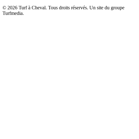
© 2026 Turf à Cheval. Tous droits réservés. Un site du groupe
Turfmedia.