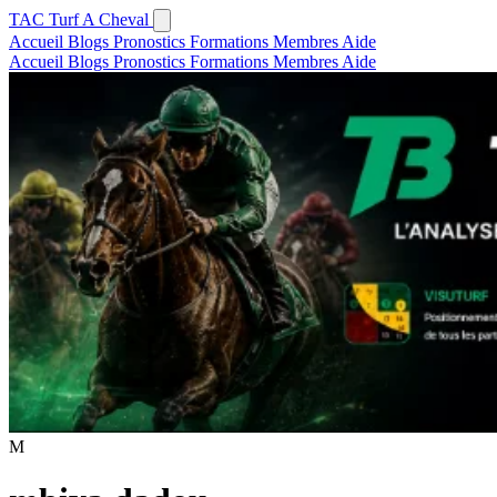
TAC
Turf A Cheval
Accueil
Blogs
Pronostics
Formations
Membres
Aide
Accueil
Blogs
Pronostics
Formations
Membres
Aide
M