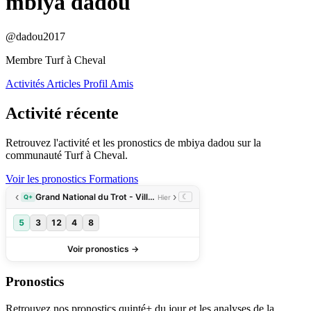
mbiya dadou
@dadou2017
Membre Turf à Cheval
Activités
Articles
Profil
Amis
Activité récente
Retrouvez l'activité et les pronostics de mbiya dadou sur la
communauté Turf à Cheval.
Voir les pronostics
Formations
Pronostics
Retrouvez nos pronostics quinté+ du jour et les analyses de la