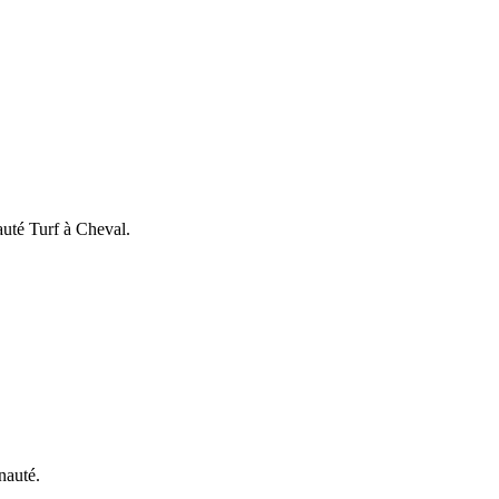
auté Turf à Cheval.
nauté.