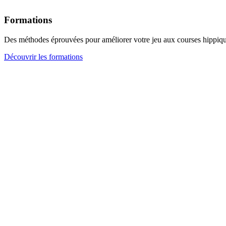
Formations
Des méthodes éprouvées pour améliorer votre jeu aux courses hippiqu
Découvrir les formations