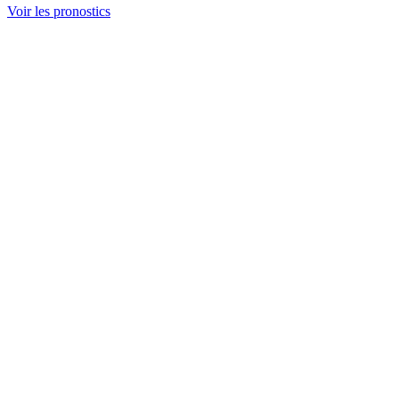
Voir les pronostics