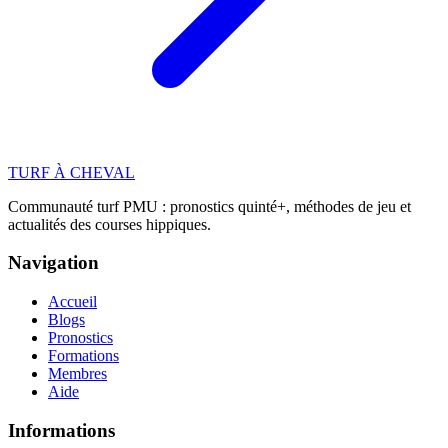
TURF
À CHEVAL
Communauté turf PMU : pronostics quinté+, méthodes de jeu et
actualités des courses hippiques.
Navigation
Accueil
Blogs
Pronostics
Formations
Membres
Aide
Informations