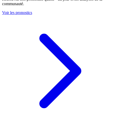
communauté.
Voir les pronostics