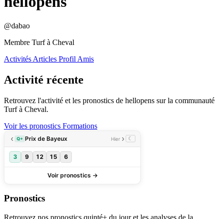
hellopens
@dabao
Membre Turf à Cheval
Activités
Articles
Profil
Amis
Activité récente
Retrouvez l'activité et les pronostics de hellopens sur la communauté
Turf à Cheval.
Voir les pronostics
Formations
Pronostics
Retrouvez nos pronostics quinté+ du jour et les analyses de la