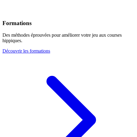
Formations
Des méthodes éprouvées pour améliorer votre jeu aux courses
hippiques.
Découvrir les formations