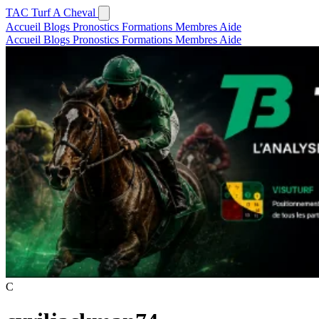
TAC
Turf A Cheval
Accueil
Blogs
Pronostics
Formations
Membres
Aide
Accueil
Blogs
Pronostics
Formations
Membres
Aide
C