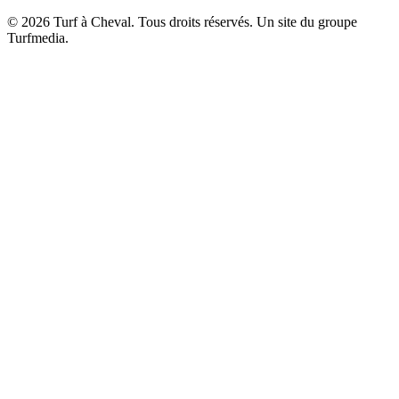
© 2026 Turf à Cheval. Tous droits réservés. Un site du groupe
Turfmedia.