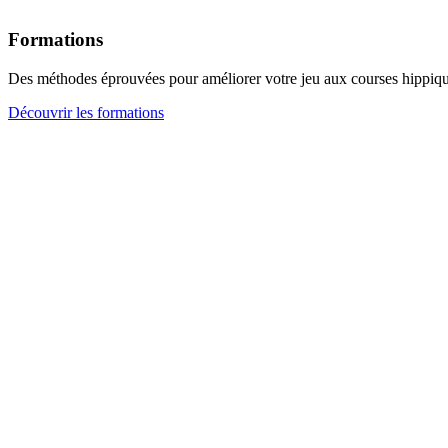
Formations
Des méthodes éprouvées pour améliorer votre jeu aux courses hippiqu
Découvrir les formations