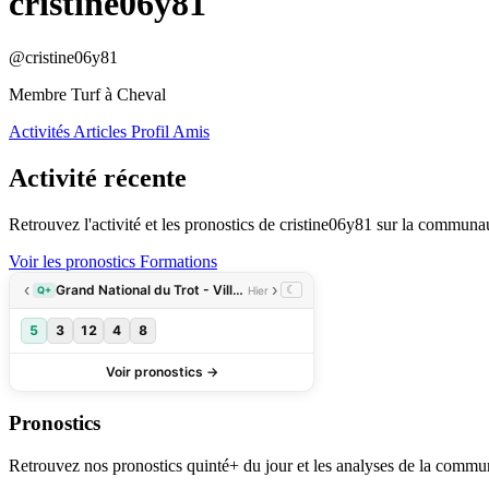
cristine06y81
@cristine06y81
Membre Turf à Cheval
Activités
Articles
Profil
Amis
Activité récente
Retrouvez l'activité et les pronostics de cristine06y81 sur la communa
Voir les pronostics
Formations
Pronostics
Retrouvez nos pronostics quinté+ du jour et les analyses de la commu