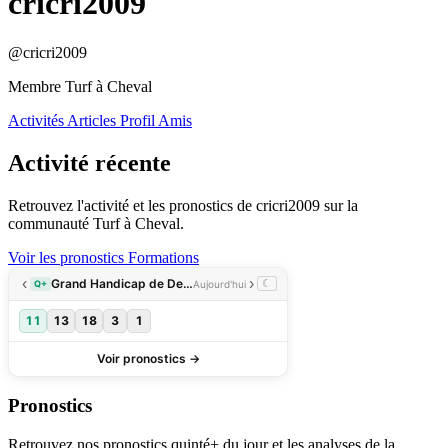
cricri2009
@cricri2009
Membre Turf à Cheval
Activités
Articles
Profil
Amis
Activité récente
Retrouvez l'activité et les pronostics de cricri2009 sur la
communauté Turf à Cheval.
Voir les pronostics
Formations
Pronostics
Retrouvez nos pronostics quinté+ du jour et les analyses de la