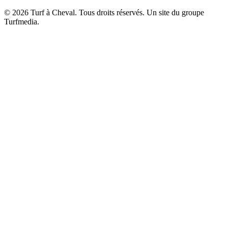
© 2026 Turf à Cheval. Tous droits réservés. Un site du groupe
Turfmedia.