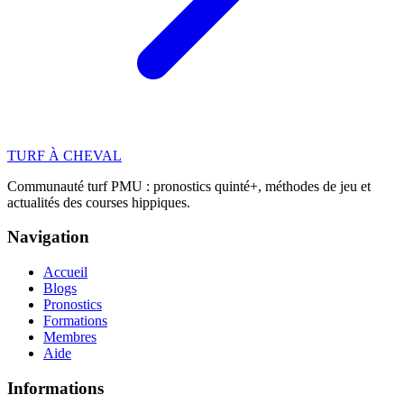
TURF
À CHEVAL
Communauté turf PMU : pronostics quinté+, méthodes de jeu et
actualités des courses hippiques.
Navigation
Accueil
Blogs
Pronostics
Formations
Membres
Aide
Informations