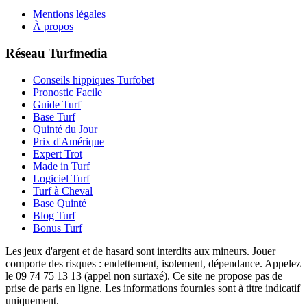
Mentions légales
À propos
Réseau Turfmedia
Conseils hippiques Turfobet
Pronostic Facile
Guide Turf
Base Turf
Quinté du Jour
Prix d'Amérique
Expert Trot
Made in Turf
Logiciel Turf
Turf à Cheval
Base Quinté
Blog Turf
Bonus Turf
Les jeux d'argent et de hasard sont interdits aux mineurs. Jouer
comporte des risques : endettement, isolement, dépendance. Appelez
le 09 74 75 13 13 (appel non surtaxé). Ce site ne propose pas de
prise de paris en ligne. Les informations fournies sont à titre indicatif
uniquement.