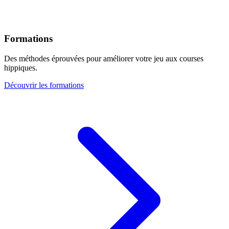
Formations
Des méthodes éprouvées pour améliorer votre jeu aux courses
hippiques.
Découvrir les formations