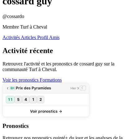
cossard guy
@cossardo
Membre Turf à Cheval
Activités
Articles
Profil
Amis
Activité récente
Retrouvez l'activité et les pronostics de cossard guy sur la
communauté Turf à Cheval.
Voir les pronostics
Formations
Pronostics
Retrouvez nos pronostics quinté+ du jour et les analyses de la