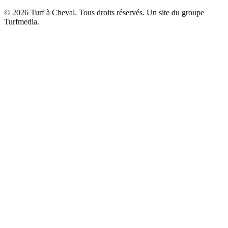
© 2026 Turf à Cheval. Tous droits réservés. Un site du groupe
Turfmedia.