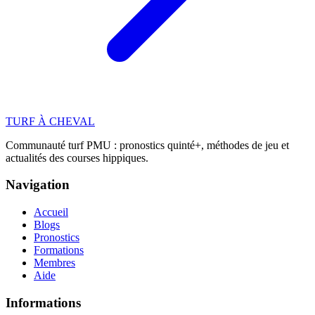
TURF
À CHEVAL
Communauté turf PMU : pronostics quinté+, méthodes de jeu et
actualités des courses hippiques.
Navigation
Accueil
Blogs
Pronostics
Formations
Membres
Aide
Informations