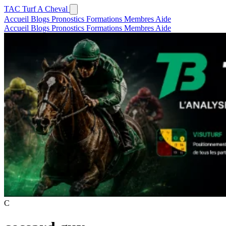
TAC
Turf A Cheval
Accueil
Blogs
Pronostics
Formations
Membres
Aide
Accueil
Blogs
Pronostics
Formations
Membres
Aide
C