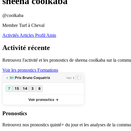
sheena coolkaba
@coolkaba
Membre Turf à Cheval
Activités
Articles
Profil
Amis
Activité récente
Retrouvez l'activité et les pronostics de sheena coolkaba sur la comm
Voir les pronostics
Formations
Pronostics
Retrouvez nos pronostics quinté+ du jour et les analyses de la commu