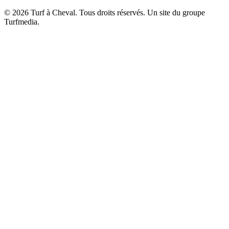
© 2026 Turf à Cheval. Tous droits réservés. Un site du groupe
Turfmedia.