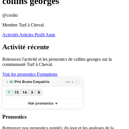
collins georges
@coolio
Membre Turf à Cheval
Activités
Articles
Profil
Amis
Activité récente
Retrouvez l'activité et les pronostics de collins georges sur la
communauté Turf à Cheval.
Voir les pronostics
Formations
Pronostics
Retrouvez nos pronostics quinté+ du jour et les analyses de la