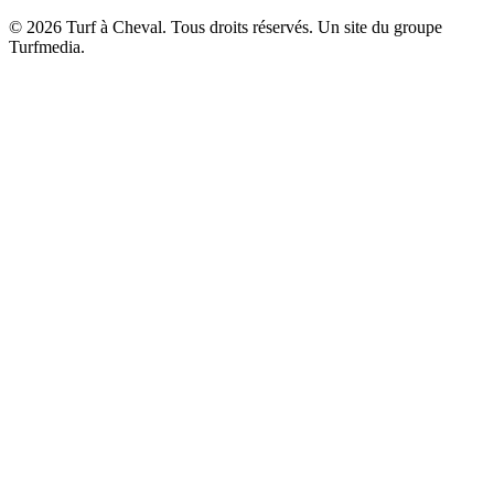
© 2026 Turf à Cheval. Tous droits réservés. Un site du groupe
Turfmedia.