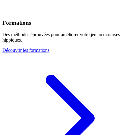
Formations
Des méthodes éprouvées pour améliorer votre jeu aux courses
hippiques.
Découvrir les formations