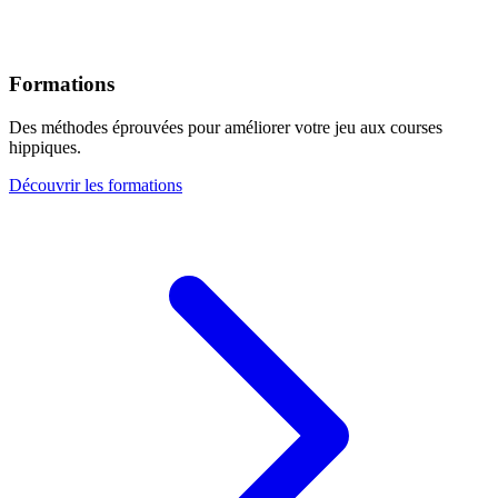
Formations
Des méthodes éprouvées pour améliorer votre jeu aux courses
hippiques.
Découvrir les formations