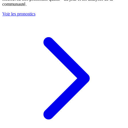
communauté.
Voir les pronostics