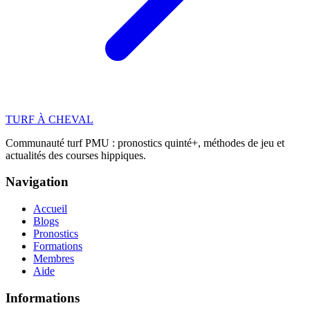
TURF
À CHEVAL
Communauté turf PMU : pronostics quinté+, méthodes de jeu et
actualités des courses hippiques.
Navigation
Accueil
Blogs
Pronostics
Formations
Membres
Aide
Informations