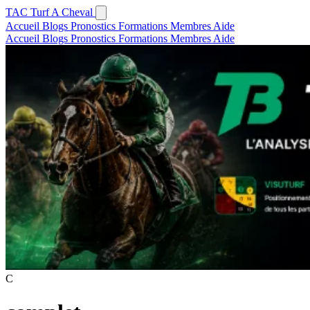
TAC
Turf A Cheval
Accueil
Blogs
Pronostics
Formations
Membres
Aide
Accueil
Blogs
Pronostics
Formations
Membres
Aide
C