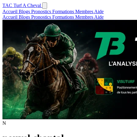
TAC
Turf A Cheval
Accueil
Blogs
Pronostics
Formations
Membres
Aide
Accueil
Blogs
Pronostics
Formations
Membres
Aide
N