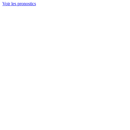
Voir les pronostics