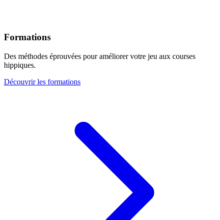
Formations
Des méthodes éprouvées pour améliorer votre jeu aux courses
hippiques.
Découvrir les formations