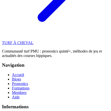
TURF
À CHEVAL
Communauté turf PMU : pronostics quinté+, méthodes de jeu et
actualités des courses hippiques.
Navigation
Accueil
Blogs
Pronostics
Formations
Membres
Aide
Informations