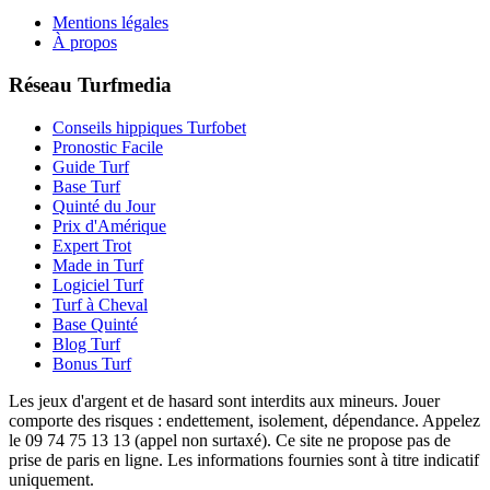
Mentions légales
À propos
Réseau Turfmedia
Conseils hippiques Turfobet
Pronostic Facile
Guide Turf
Base Turf
Quinté du Jour
Prix d'Amérique
Expert Trot
Made in Turf
Logiciel Turf
Turf à Cheval
Base Quinté
Blog Turf
Bonus Turf
Les jeux d'argent et de hasard sont interdits aux mineurs. Jouer
comporte des risques : endettement, isolement, dépendance. Appelez
le 09 74 75 13 13 (appel non surtaxé). Ce site ne propose pas de
prise de paris en ligne. Les informations fournies sont à titre indicatif
uniquement.