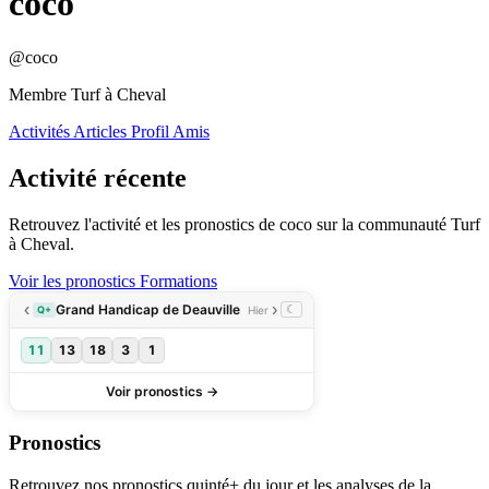
coco
@coco
Membre Turf à Cheval
Activités
Articles
Profil
Amis
Activité récente
Retrouvez l'activité et les pronostics de coco sur la communauté Turf
à Cheval.
Voir les pronostics
Formations
Pronostics
Retrouvez nos pronostics quinté+ du jour et les analyses de la