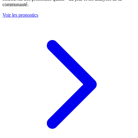
communauté.
Voir les pronostics