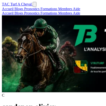
TAC
Turf A Cheval
Accueil
Blogs
Pronostics
Formations
Membres
Aide
Accueil
Blogs
Pronostics
Formations
Membres
Aide
C