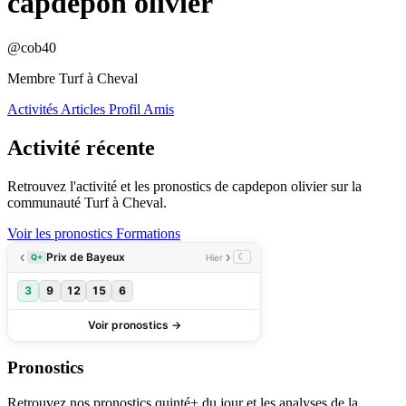
capdepon olivier
@cob40
Membre Turf à Cheval
Activités
Articles
Profil
Amis
Activité récente
Retrouvez l'activité et les pronostics de capdepon olivier sur la
communauté Turf à Cheval.
Voir les pronostics
Formations
Pronostics
Retrouvez nos pronostics quinté+ du jour et les analyses de la