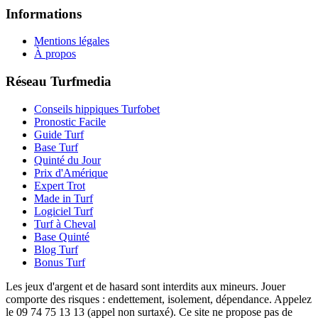
Informations
Mentions légales
À propos
Réseau Turfmedia
Conseils hippiques Turfobet
Pronostic Facile
Guide Turf
Base Turf
Quinté du Jour
Prix d'Amérique
Expert Trot
Made in Turf
Logiciel Turf
Turf à Cheval
Base Quinté
Blog Turf
Bonus Turf
Les jeux d'argent et de hasard sont interdits aux mineurs. Jouer
comporte des risques : endettement, isolement, dépendance. Appelez
le 09 74 75 13 13 (appel non surtaxé). Ce site ne propose pas de