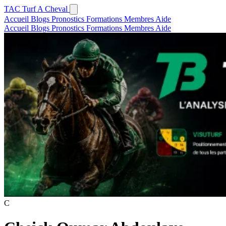
TAC
Turf A Cheval
Accueil
Blogs
Pronostics
Formations
Membres
Aide
Accueil
Blogs
Pronostics
Formations
Membres
Aide
C