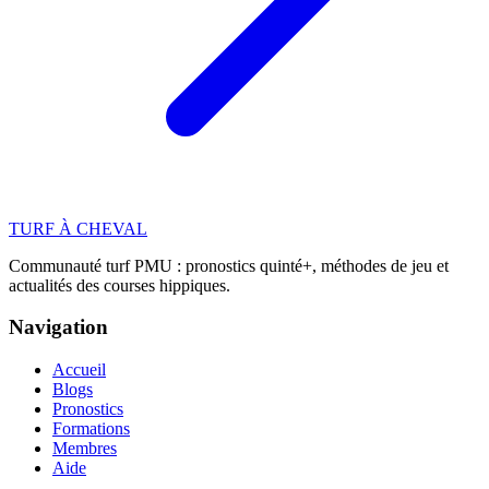
TURF
À CHEVAL
Communauté turf PMU : pronostics quinté+, méthodes de jeu et
actualités des courses hippiques.
Navigation
Accueil
Blogs
Pronostics
Formations
Membres
Aide