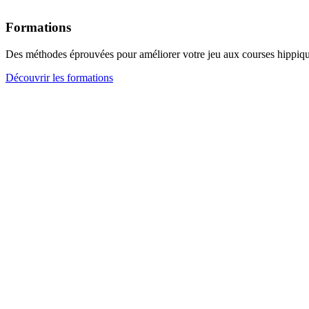
Formations
Des méthodes éprouvées pour améliorer votre jeu aux courses hippiqu
Découvrir les formations