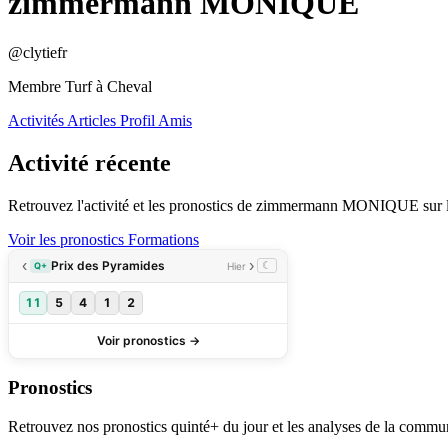
zimmermann MONIQUE
@clytiefr
Membre Turf à Cheval
Activités
Articles
Profil
Amis
Activité récente
Retrouvez l'activité et les pronostics de zimmermann MONIQUE sur 
Voir les pronostics
Formations
Pronostics
Retrouvez nos pronostics quinté+ du jour et les analyses de la commu