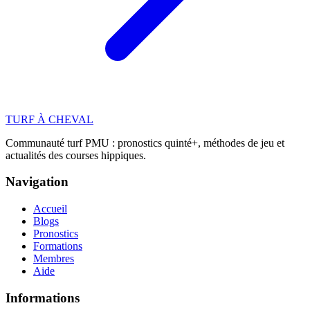
TURF
À CHEVAL
Communauté turf PMU : pronostics quinté+, méthodes de jeu et
actualités des courses hippiques.
Navigation
Accueil
Blogs
Pronostics
Formations
Membres
Aide
Informations