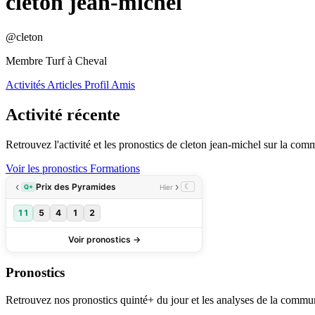
cleton jean-michel
@cleton
Membre Turf à Cheval
Activités
Articles
Profil
Amis
Activité récente
Retrouvez l'activité et les pronostics de cleton jean-michel sur la co
Voir les pronostics
Formations
Pronostics
Retrouvez nos pronostics quinté+ du jour et les analyses de la commu