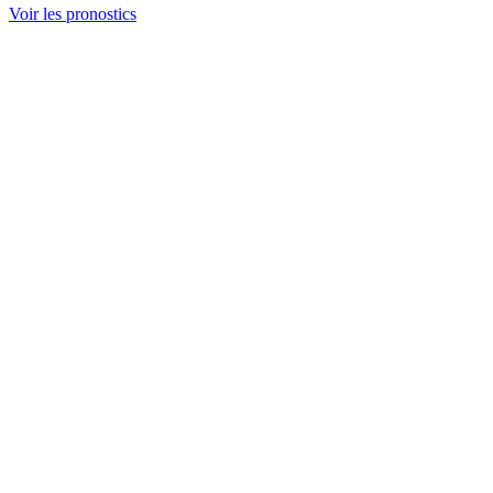
Voir les pronostics