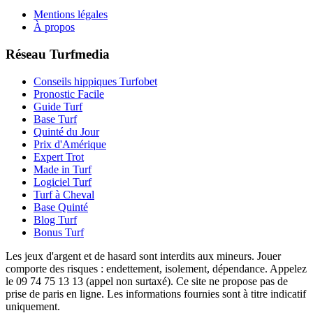
Mentions légales
À propos
Réseau Turfmedia
Conseils hippiques Turfobet
Pronostic Facile
Guide Turf
Base Turf
Quinté du Jour
Prix d'Amérique
Expert Trot
Made in Turf
Logiciel Turf
Turf à Cheval
Base Quinté
Blog Turf
Bonus Turf
Les jeux d'argent et de hasard sont interdits aux mineurs. Jouer
comporte des risques : endettement, isolement, dépendance. Appelez
le 09 74 75 13 13 (appel non surtaxé). Ce site ne propose pas de
prise de paris en ligne. Les informations fournies sont à titre indicatif
uniquement.