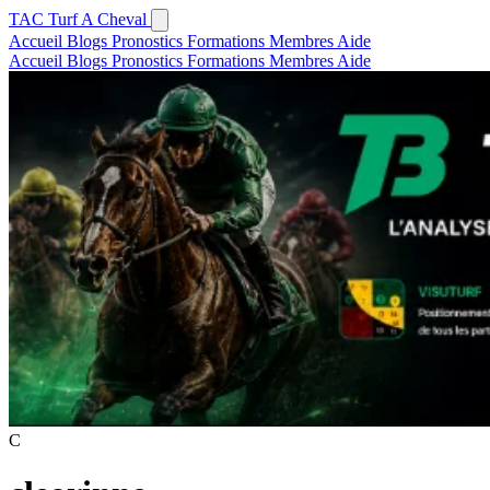
TAC
Turf A Cheval
Accueil
Blogs
Pronostics
Formations
Membres
Aide
Accueil
Blogs
Pronostics
Formations
Membres
Aide
C