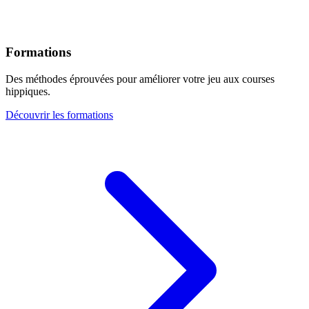
Formations
Des méthodes éprouvées pour améliorer votre jeu aux courses
hippiques.
Découvrir les formations