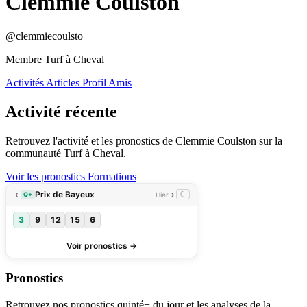
Clemmie Coulston
@clemmiecoulsto
Membre Turf à Cheval
Activités
Articles
Profil
Amis
Activité récente
Retrouvez l'activité et les pronostics de Clemmie Coulston sur la
communauté Turf à Cheval.
Voir les pronostics
Formations
Pronostics
Retrouvez nos pronostics quinté+ du jour et les analyses de la