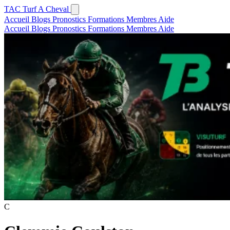
TAC
Turf A Cheval
Accueil
Blogs
Pronostics
Formations
Membres
Aide
Accueil
Blogs
Pronostics
Formations
Membres
Aide
C