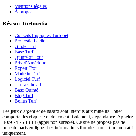
Mentions légales
À propos
Réseau Turfmedia
Conseils hippiques Turfobet
Pronostic Facile
Guide Turf
Base Turf
Quinté du Jour
Prix d'Amérique
Expert Trot
Made in Turf
Logiciel Turf
Turf à Cheval
Base Quinté
Blog Turf
Bonus Turf
Les jeux d'argent et de hasard sont interdits aux mineurs. Jouer
comporte des risques : endettement, isolement, dépendance. Appelez
le 09 74 75 13 13 (appel non surtaxé). Ce site ne propose pas de
prise de paris en ligne. Les informations fournies sont à titre indicatif
uniquement.