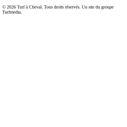
© 2026 Turf à Cheval. Tous droits réservés. Un site du groupe
Turfmedia.