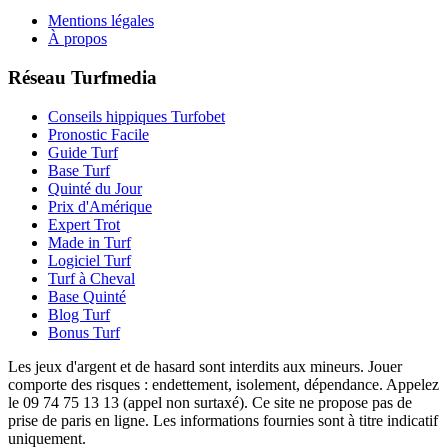
Mentions légales
À propos
Réseau Turfmedia
Conseils hippiques Turfobet
Pronostic Facile
Guide Turf
Base Turf
Quinté du Jour
Prix d'Amérique
Expert Trot
Made in Turf
Logiciel Turf
Turf à Cheval
Base Quinté
Blog Turf
Bonus Turf
Les jeux d'argent et de hasard sont interdits aux mineurs. Jouer
comporte des risques : endettement, isolement, dépendance. Appelez
le 09 74 75 13 13 (appel non surtaxé). Ce site ne propose pas de
prise de paris en ligne. Les informations fournies sont à titre indicatif
uniquement.