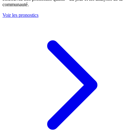
communauté.
Voir les pronostics