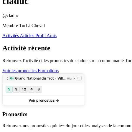
claduc
@claduc
Membre Turf à Cheval
Activités
Articles
Profil
Amis
Activité récente
Retrouvez l'activité et les pronostics de claduc sur la communauté Tur
Voir les pronostics
Formations
Pronostics
Retrouvez nos pronostics quinté+ du jour et les analyses de la commu