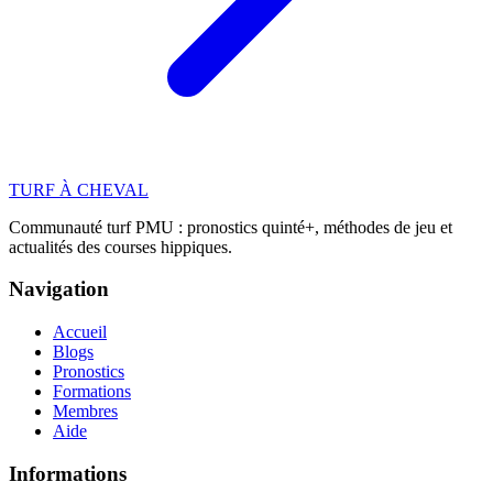
TURF
À CHEVAL
Communauté turf PMU : pronostics quinté+, méthodes de jeu et
actualités des courses hippiques.
Navigation
Accueil
Blogs
Pronostics
Formations
Membres
Aide
Informations