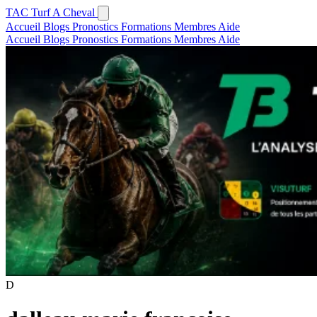
TAC
Turf A Cheval
Accueil
Blogs
Pronostics
Formations
Membres
Aide
Accueil
Blogs
Pronostics
Formations
Membres
Aide
D