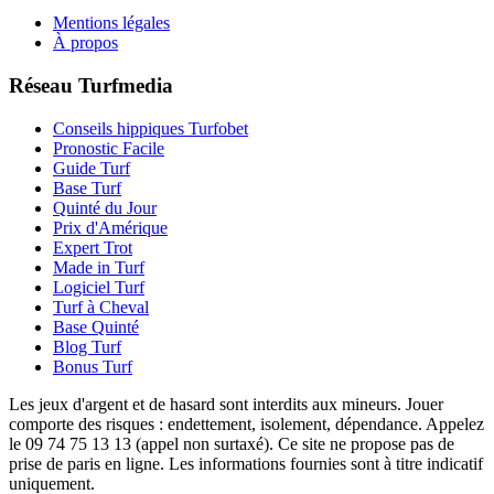
Mentions légales
À propos
Réseau Turfmedia
Conseils hippiques Turfobet
Pronostic Facile
Guide Turf
Base Turf
Quinté du Jour
Prix d'Amérique
Expert Trot
Made in Turf
Logiciel Turf
Turf à Cheval
Base Quinté
Blog Turf
Bonus Turf
Les jeux d'argent et de hasard sont interdits aux mineurs. Jouer
comporte des risques : endettement, isolement, dépendance. Appelez
le 09 74 75 13 13 (appel non surtaxé). Ce site ne propose pas de
prise de paris en ligne. Les informations fournies sont à titre indicatif
uniquement.