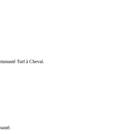
ommunauté Turf à Cheval.
nauté.