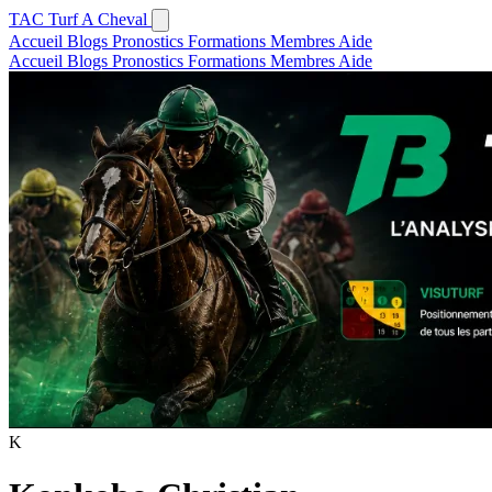
TAC
Turf A Cheval
Accueil
Blogs
Pronostics
Formations
Membres
Aide
Accueil
Blogs
Pronostics
Formations
Membres
Aide
K