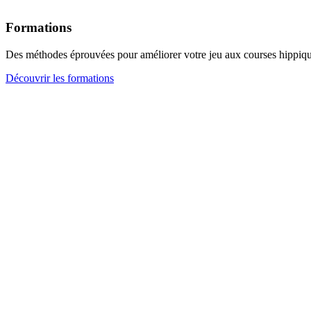
Formations
Des méthodes éprouvées pour améliorer votre jeu aux courses hippiqu
Découvrir les formations