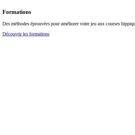
Formations
Des méthodes éprouvées pour améliorer votre jeu aux courses hippiqu
Découvrir les formations