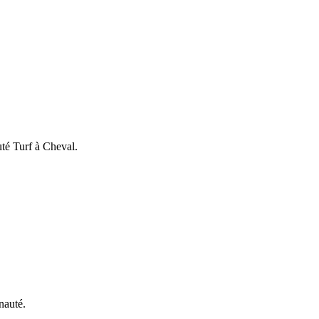
uté Turf à Cheval.
nauté.