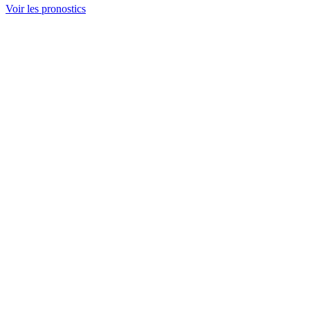
Voir les pronostics