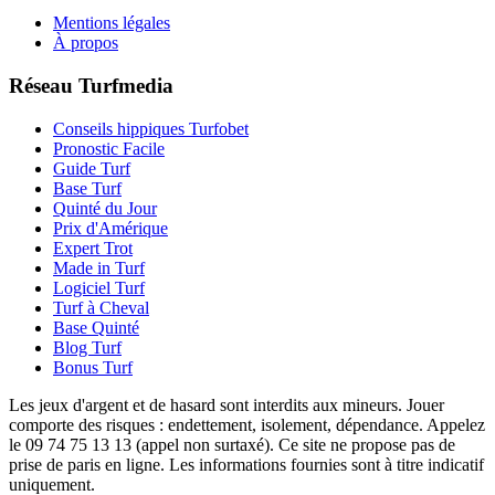
Mentions légales
À propos
Réseau Turfmedia
Conseils hippiques Turfobet
Pronostic Facile
Guide Turf
Base Turf
Quinté du Jour
Prix d'Amérique
Expert Trot
Made in Turf
Logiciel Turf
Turf à Cheval
Base Quinté
Blog Turf
Bonus Turf
Les jeux d'argent et de hasard sont interdits aux mineurs. Jouer
comporte des risques : endettement, isolement, dépendance. Appelez
le 09 74 75 13 13 (appel non surtaxé). Ce site ne propose pas de
prise de paris en ligne. Les informations fournies sont à titre indicatif
uniquement.