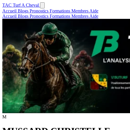
TAC
Turf A Cheval
Accueil
Blogs
Pronostics
Formations
Membres
Aide
Accueil
Blogs
Pronostics
Formations
Membres
Aide
M