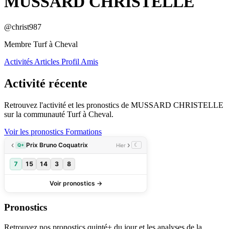
MUSSARD CHRISTELLE
@christ987
Membre Turf à Cheval
Activités
Articles
Profil
Amis
Activité récente
Retrouvez l'activité et les pronostics de MUSSARD CHRISTELLE
sur la communauté Turf à Cheval.
Voir les pronostics
Formations
Pronostics
Retrouvez nos pronostics quinté+ du jour et les analyses de la