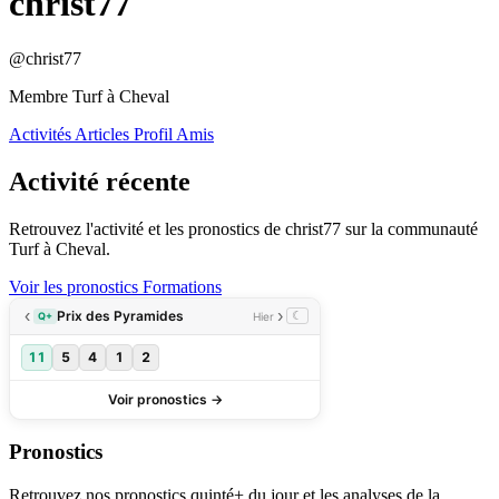
christ77
@christ77
Membre Turf à Cheval
Activités
Articles
Profil
Amis
Activité récente
Retrouvez l'activité et les pronostics de christ77 sur la communauté
Turf à Cheval.
Voir les pronostics
Formations
Pronostics
Retrouvez nos pronostics quinté+ du jour et les analyses de la