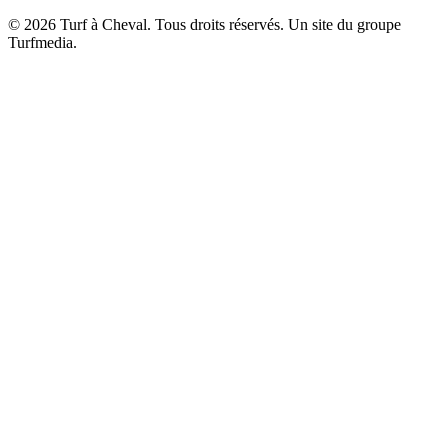
© 2026 Turf à Cheval. Tous droits réservés. Un site du groupe
Turfmedia.