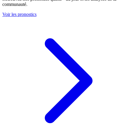
communauté.
Voir les pronostics