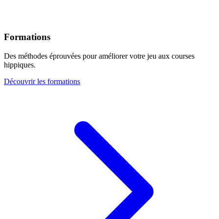
Formations
Des méthodes éprouvées pour améliorer votre jeu aux courses
hippiques.
Découvrir les formations