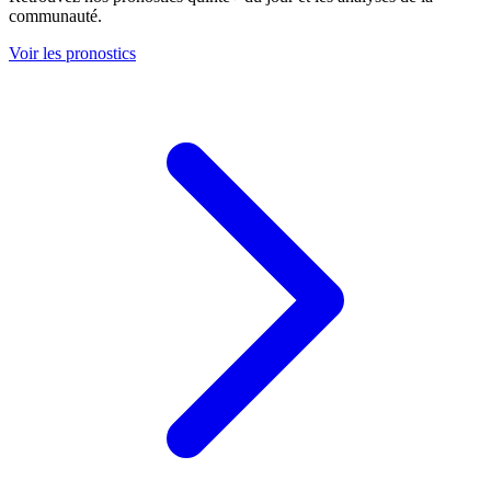
communauté.
Voir les pronostics