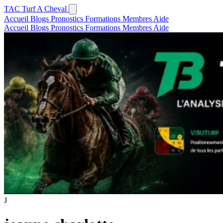
TAC
Turf A Cheval
Accueil
Blogs
Pronostics
Formations
Membres
Aide
Accueil
Blogs
Pronostics
Formations
Membres
Aide
J